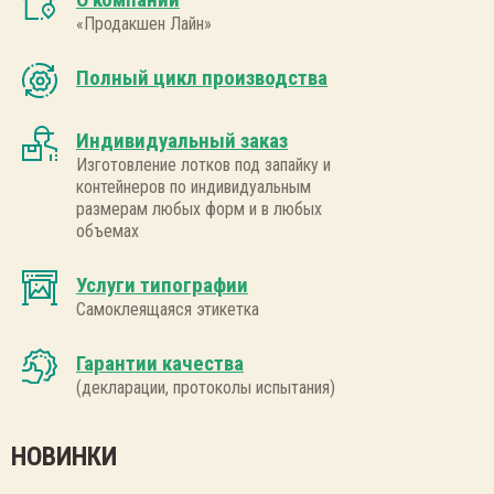
ки под запайку серия 138х114
«Продакшен Лайн»
ки серия 138х114
Кругл
Супни
нта для термоформования
ки под запайку серия 280х223
Полный цикл производства
ки серия 280х223
Салат
стерная упаковка
глые лотки под запайку
Индивидуальный заказ
ницы, стаканы, миски
ррексы
Изготовление лотков под запайку и
контейнеров по индивидуальным
латники
размерам любых форм и в любых
объемах
Услуги типографии
Самоклеящаяся этикетка
Гарантии качества
(декларации, протоколы испытания)
НОВИНКИ